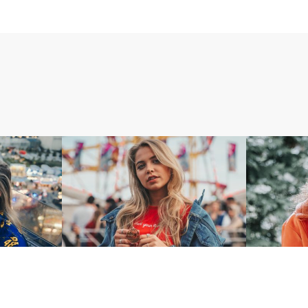
blog★
blog★
遊園地に行く時は、、、
早速書いて