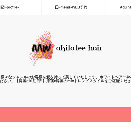
~profile~
~menu~WEB予約
Agu h
男女、多国籍。様々なジャンルのお客様を愛を持って美しくいたします。ホワイトヘ
ださい。【韓国girl注目!!】原宿x韓国のmixトレンドスタイルをご堪能くださ