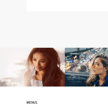
blog★
blog★
MENU1
sunsetガール
夜景フォトジェニック