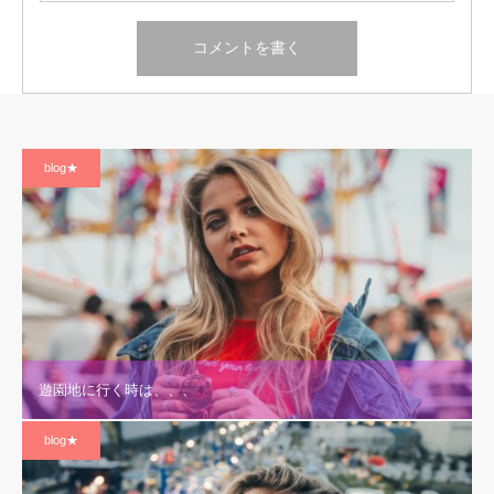
blog★
遊園地に行く時は、、、
blog★