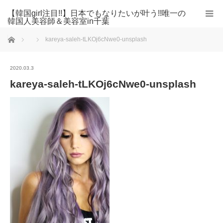
【韓国girl注目!!】日本でもなりたいが叶う!!唯一の
韓国人美容師＆美容室in千葉
ホーム
kareya-saleh-tLKOj6cNwe0-unsplash
2020.03.3
kareya-saleh-tLKOj6cNwe0-unsplash