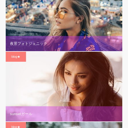
夜景フォトジェニック
blog★
sunsetガール
blog★