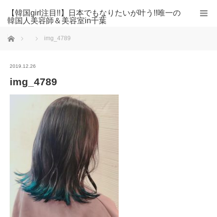
【韓国girl注目!!】日本でもなりたいが叶う!!唯一の
韓国人美容師＆美容室in千葉
ホーム
img_4789
2019.12.26
img_4789