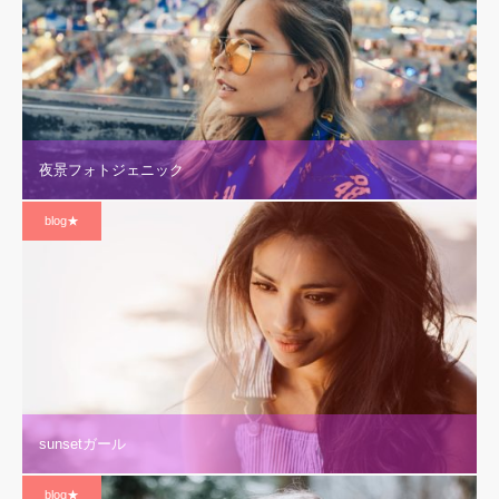
夜景フォトジェニック
blog★
sunsetガール
blog★