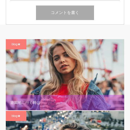
blog★
遊園地に行く時は、、、
blog★