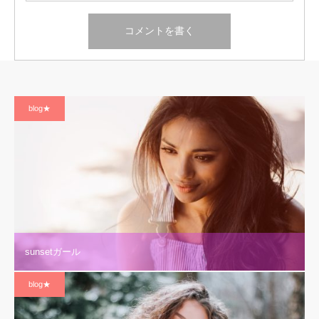
blog★
sunsetガール
blog★