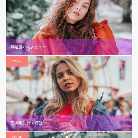
早速書いてみた〜〜
blog★
遊園地に行く時は、、、
blog★