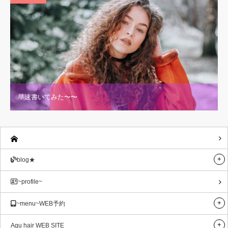
早速書いてみた〜〜
blog★
~profile~
~menu~WEB予約
Agu hair WEB SITE