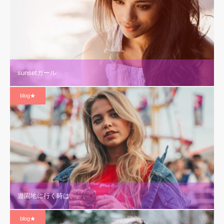
sunsetガール
blog★
遊園地に行く時は、、、
blog★